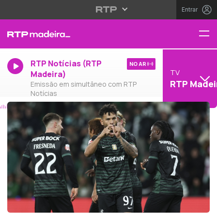
Entrar
RTP Notícias (RTP
NO AR
TV
Madeira)
RTP Madei
Emissão em simultâneo com RTP
Notícias