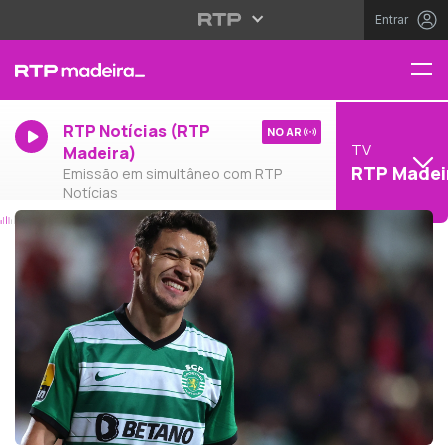
Entrar
RTP Notícias (RTP
NO AR
TV
Madeira)
RTP Madei
Emissão em simultâneo com RTP
Notícias