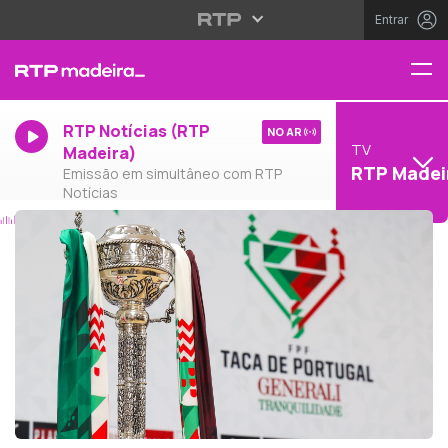
Entrar
RTP Notícias (RTP
NO AR
TV
Madeira)
RTP Madei
Emissão em simultâneo com RTP
Notícias