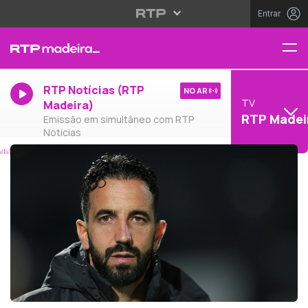
Entrar
RTP Notícias (RTP
NO AR
TV
Madeira)
RTP Madei
Emissão em simultâneo com RTP
Notícias