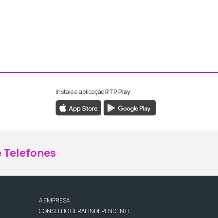
Instale a aplicação
RTP Play
ebook da RTP Madeira
nstagram da RTP Madeira
 Telefones
A EMPRESA
CONSELHO GERAL INDEPENDENTE