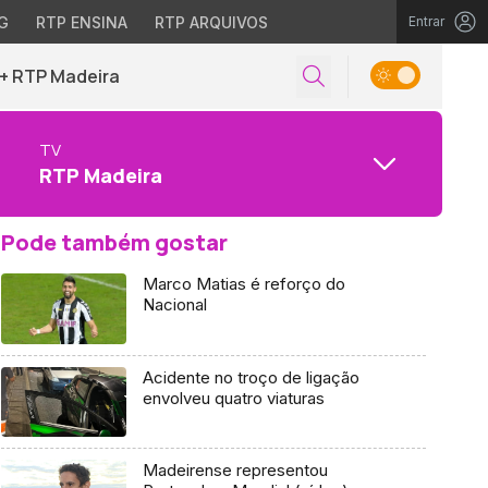
G
RTP ENSINA
RTP ARQUIVOS
Entrar
+ RTP Madeira
TV
RTP Madeira
Pode também gostar
Marco Matias é reforço do
Nacional
Acidente no troço de ligação
envolveu quatro viaturas
Madeirense representou