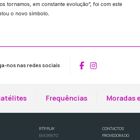
s tornamos, em constante evolução”, foi com este
velou o novo símbolo.
Aceder ao Fac
Aceder ao I
ga-nos nas redes sociais
atélites
Frequências
Moradas e
RTP PLAY
CONTACTOS
EM DIRETO
PROVEDORA DO