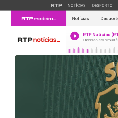
NOTÍCIAS
DESPORTO
Notícias
Desport
RTP Notícias (R
Emissão em simultâ