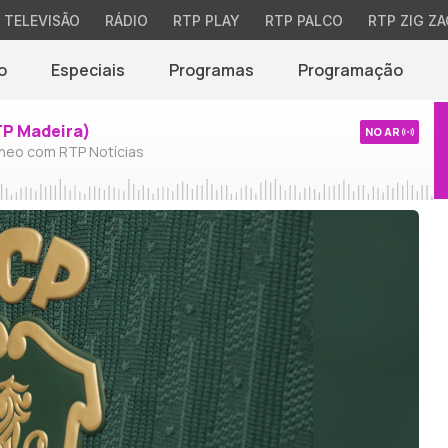
TELEVISÃO
RÁDIO
RTP PLAY
RTP PALCO
RTP ZIG ZA
o
Especiais
Programas
Programação
TP Madeira)
NO AR
neo com RTP Notícias