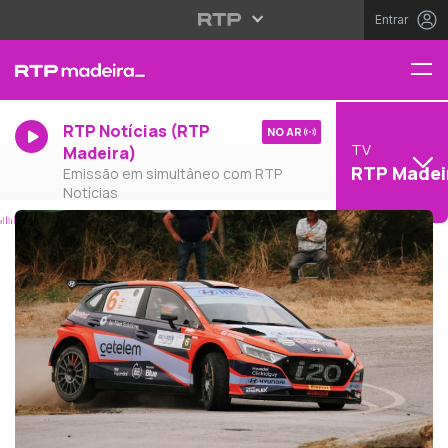
Entrar
RTP Notícias (RTP
NO AR
TV
Madeira)
RTP Madei
Emissão em simultâneo com RTP
Notícias