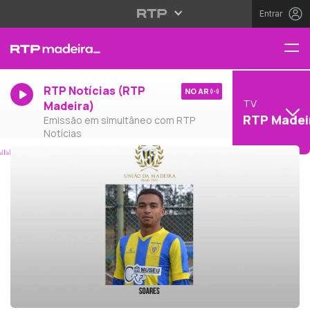
Entrar
RTP Notícias (RTP
NO AR
TV
Madeira)
RTP Madei
Emissão em simultâneo com RTP
Notícias