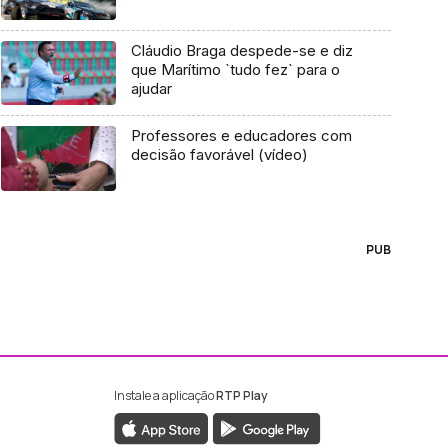
Cláudio Braga despede-se e diz
que Marítimo `tudo fez` para o
ajudar
Professores e educadores com
decisão favorável (vídeo)
PUB
Instale a aplicação
RTP Play
ebook da RTP Madeira
nstagram da RTP Madeira