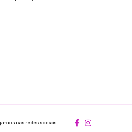
Aceder ao Fac
Aceder ao I
ga-nos nas redes sociais