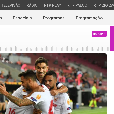
TELEVISÃO
RÁDIO
RTP PLAY
RTP PALCO
RTP ZIG ZA
o
Especiais
Programas
Programação
NO AR