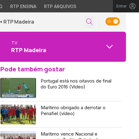
G
RTP ENSINA
RTP ARQUIVOS
Entrar
+ RTP Madeira
TV
RTP Madeira
Pode também gostar
Portugal está nos oitavos de final
do Euro 2016 (Vídeo)
Marítimo obrigado a derrotar o
Penafiel (vídeo)
Marítimo vence Nacional e