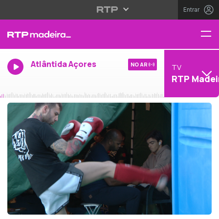
Entrar
Atlântida Açores
NO AR
TV
RTP Madei