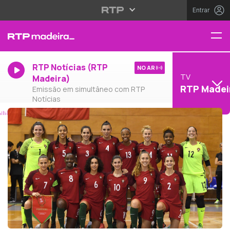
Entrar
RTP Notícias (RTP
NO AR
TV
Madeira)
RTP Madei
Emissão em simultâneo com RTP
Notícias