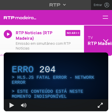
Entrar
RTP Notícias (RTP
NO AR
TV
Madeira)
RTP Madei
Emissão em simultâneo com RTP
Notícias
ERRO
204
HLS.JS FATAL ERROR - NETWORK
ERROR
ESTE CONTEÚDO ESTÁ NESTE
MOMENTO INDISPONÍVEL