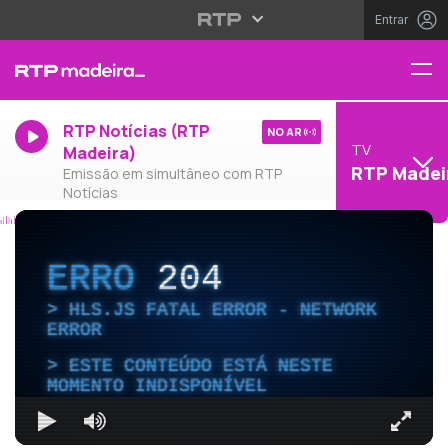
Entrar
RTP Notícias (RTP
NO AR
TV
Madeira)
RTP Madei
Emissão em simultâneo com RTP
Notícias
ERRO
204
HLS.JS FATAL ERROR - NETWORK
ERROR
ESTE CONTEÚDO ESTÁ NESTE
MOMENTO INDISPONÍVEL