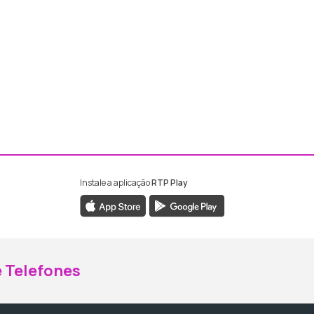
Instale a aplicação
RTP Play
ebook da RTP Madeira
nstagram da RTP Madeira
 Telefones