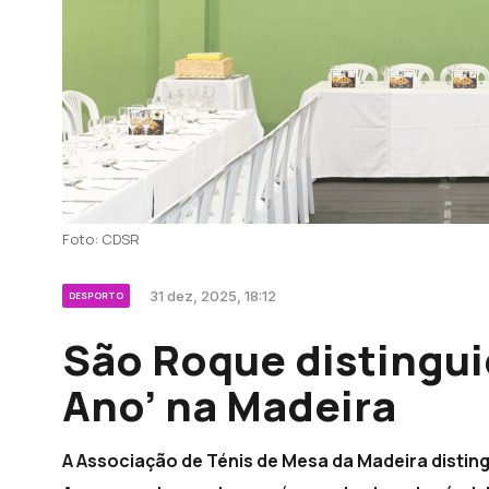
Foto: CDSR
31 dez, 2025, 18:12
DESPORTO
São Roque distingu
Ano’ na Madeira
A Associação de Ténis de Mesa da Madeira disti