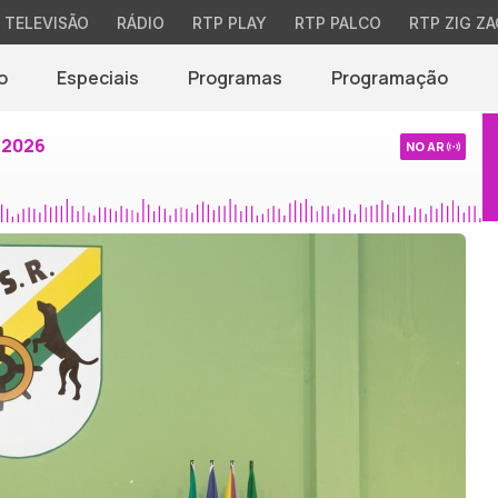
TELEVISÃO
RÁDIO
RTP PLAY
RTP PALCO
RTP ZIG ZA
o
Especiais
Programas
Programação
 2026
NO AR