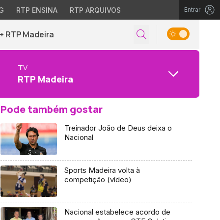
G
RTP ENSINA
RTP ARQUIVOS
Entrar
+ RTP Madeira
TV
RTP Madeira
Pode também gostar
Treinador João de Deus deixa o
Nacional
Sports Madeira volta à
competição (vídeo)
Nacional estabelece acordo de