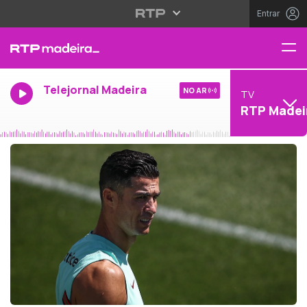
Entrar
Telejornal Madeira
NO AR
TV
RTP Madei