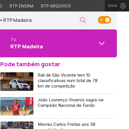
G
RTP ENSINA
RTP ARQUIVOS
Entrar
+ RTP Madeira
TV
RTP Madeira
Pode também gostar
Rali de São Vicente tem 10
classificativas num total de 78
km de competição
João Lourenço Viveiros sagra-se
Campeão Nacional de Fundo
Morreu Carlos Freitas aos 38