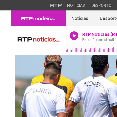
NOTÍCIAS
DESPORTO
Notícias
Desport
RTP Notícias (R
Emissão em simultâ