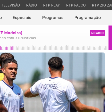
TELEVISÃO
RÁDIO
RTP PLAY
RTP PALCO
RTP ZIG ZA
o
Especiais
Programas
Programação
TP Madeira)
NO AR
neo com RTP Notícias