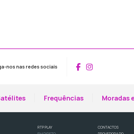
Aceder ao Fac
Aceder ao I
ga-nos nas redes sociais
atélites
Frequências
Moradas e
RTP PLAY
CONTACTOS
EM DIRETO
PROVEDORA DO