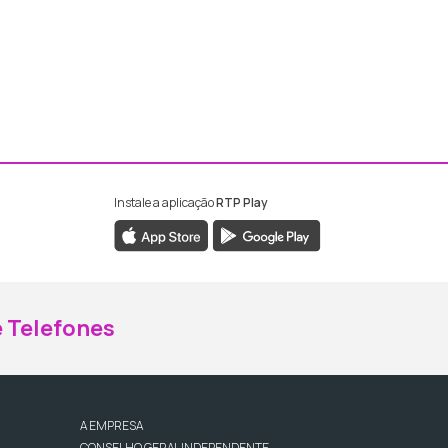
Instale a aplicação
RTP Play
ebook da RTP Madeira
nstagram da RTP Madeira
 Telefones
A EMPRESA
CONSELHO GERAL INDEPENDENTE