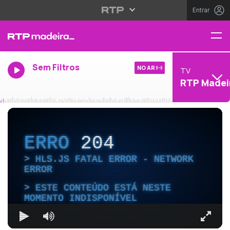
Entrar
Sem Filtros
NO AR
TV
RTP Madei
ERRO
204
HLS.JS FATAL ERROR - NETWORK
ERROR
ESTE CONTEÚDO ESTÁ NESTE
MOMENTO INDISPONÍVEL