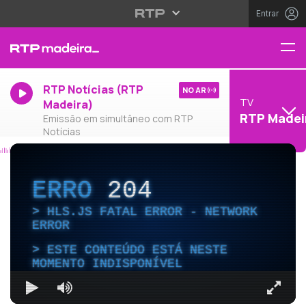
Entrar
RTP Notícias (RTP
NO AR
TV
Madeira)
RTP Madei
Emissão em simultâneo com RTP
Notícias
ERRO
204
HLS.JS FATAL ERROR - NETWORK
ERROR
ESTE CONTEÚDO ESTÁ NESTE
MOMENTO INDISPONÍVEL