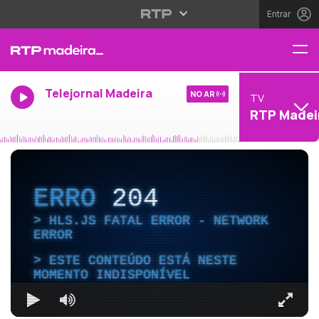
Entrar
Telejornal Madeira
NO AR
TV
RTP Madei
ERRO
204
HLS.JS FATAL ERROR - NETWORK
ERROR
ESTE CONTEÚDO ESTÁ NESTE
MOMENTO INDISPONÍVEL