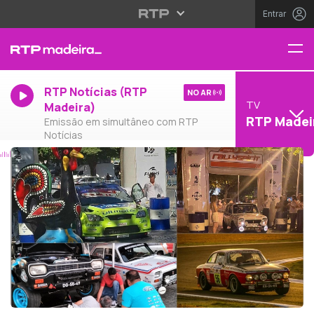
Entrar
RTP Notícias (RTP
NO AR
TV
Madeira)
RTP Madei
Emissão em simultâneo com RTP
Notícias