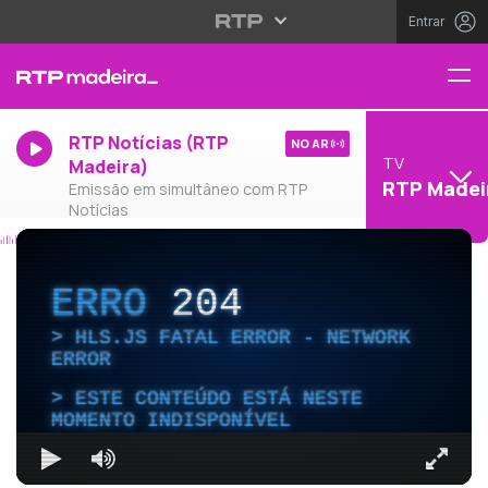
Entrar
RTP Notícias (RTP
NO AR
TV
Madeira)
RTP Madei
Emissão em simultâneo com RTP
Notícias
ERRO
204
HLS.JS FATAL ERROR - NETWORK
ERROR
ESTE CONTEÚDO ESTÁ NESTE
MOMENTO INDISPONÍVEL