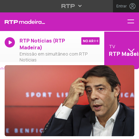
Entrar
RTP Notícias (RTP
NO AR
TV
Madeira)
RTP Madei
Emissão em simultâneo com RTP
Notícias