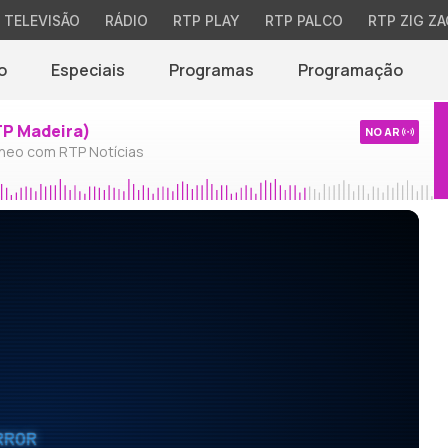
TELEVISÃO
RÁDIO
RTP PLAY
RTP PALCO
RTP ZIG ZA
o
Especiais
Programas
Programação
TP Madeira)
NO AR
neo com RTP Notícias
RROR