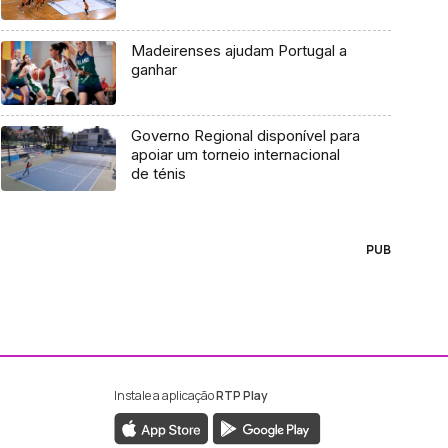
Madeirenses ajudam Portugal a
ganhar
Governo Regional disponível para
apoiar um torneio internacional
de ténis
PUB
Instale a aplicação
RTP Play
ebook da RTP Madeira
nstagram da RTP Madeira