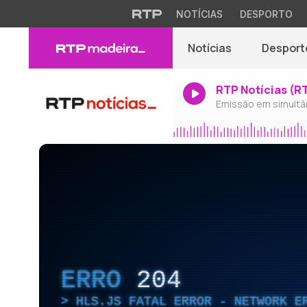
NOTÍCIAS
DESPORTO
Notícias
Desport
RTP Notícias (R
Emissão em simultâ
ERRO
204
HLS.JS FATAL ERROR - NETWORK E