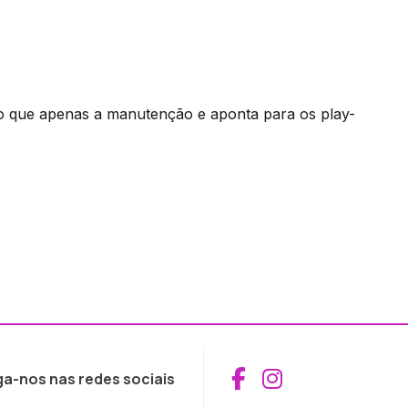
do que apenas a manutenção e aponta para os play-
Aceder ao Fac
Aceder ao I
ga-nos nas redes sociais