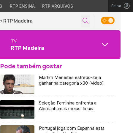
G
RTP ENSINA
RTP ARQUIVOS
Entrar
+ RTP Madeira
TV
RTP Madeira
Pode também gostar
Martim Meneses estreou-se a
ganhar na categoria x30 (vídeo)
Seleção Feminina enfrenta a
Alemanha nas meias-finais
Portugal joga com Espanha esta