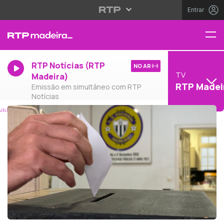
Entrar
RTP Notícias (RTP
NO AR
TV
Madeira)
RTP Madei
Emissão em simultâneo com RTP
Notícias