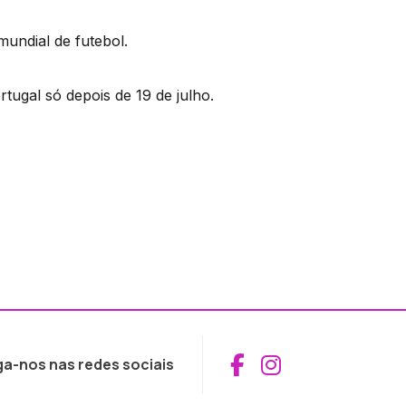
undial de futebol.
tugal só depois de 19 de julho.
Aceder ao Fac
Aceder ao I
ga-nos nas redes sociais