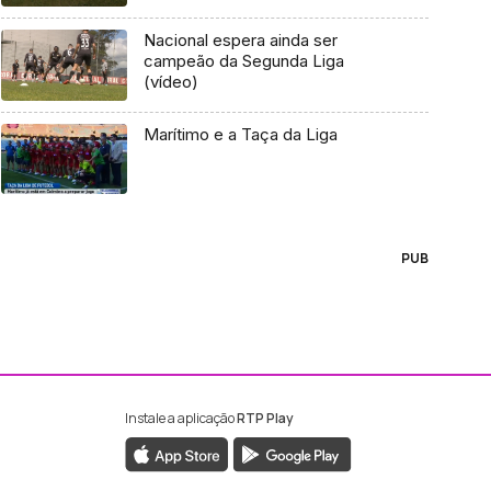
Nacional espera ainda ser
campeão da Segunda Liga
(vídeo)
Marítimo e a Taça da Liga
PUB
Instale a aplicação
RTP Play
ebook da RTP Madeira
nstagram da RTP Madeira