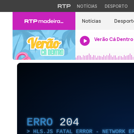
NOTÍCIAS
DESPORTO
Notícias
Desport
Verão Cá Dentro
ERRO
204
HLS.JS FATAL ERROR - NETWORK E