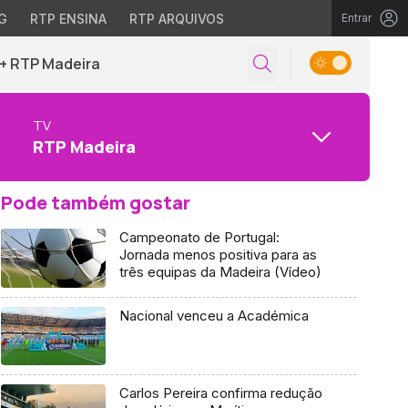
G
RTP ENSINA
RTP ARQUIVOS
Entrar
+ RTP Madeira
TV
RTP Madeira
Pode também gostar
Campeonato de Portugal:
Jornada menos positiva para as
três equipas da Madeira (Vídeo)
Nacional venceu a Académica
Carlos Pereira confirma redução