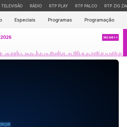
TELEVISÃO
RÁDIO
RTP PLAY
RTP PALCO
RTP ZIG ZA
o
Especiais
Programas
Programação
 2026
NO AR
RROR