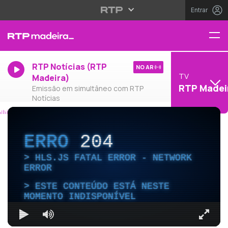
Entrar
RTP Notícias (RTP
NO AR
TV
Madeira)
RTP Madei
Emissão em simultâneo com RTP
Notícias
ERRO
204
HLS.JS FATAL ERROR - NETWORK
ERROR
ESTE CONTEÚDO ESTÁ NESTE
MOMENTO INDISPONÍVEL