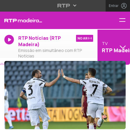
Entrar
RTP Notícias (RTP
NO AR
TV
Madeira)
RTP Madei
Emissão em simultâneo com RTP
Notícias