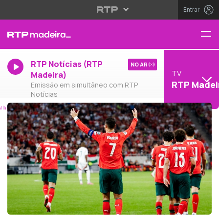
Entrar
RTP Notícias (RTP
NO AR
TV
Madeira)
RTP Madei
Emissão em simultâneo com RTP
Notícias