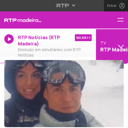
Entrar
RTP Notícias (RTP
NO AR
TV
Madeira)
RTP Madei
Emissão em simultâneo com RTP
Notícias