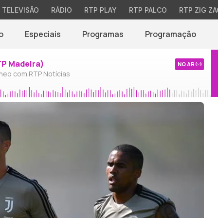
TELEVISÃO
RÁDIO
RTP PLAY
RTP PALCO
RTP ZIG ZA
o
Especiais
Programas
Programação
TP Madeira)
NO AR
neo com RTP Notícias