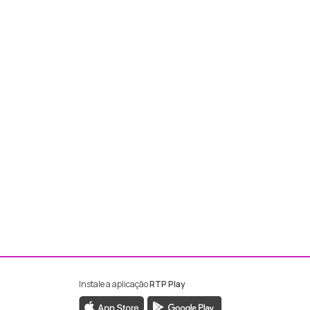
Instale a aplicação
RTP Play
ebook da RTP Madeira
nstagram da RTP Madeira