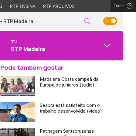
G
RTP ENSINA
RTP ARQUIVOS
Entrar
+ RTP Madeira
TV
RTP Madeira
Pode também gostar
Madalena Costa campeã da
Europa de juniores (áudio)
Seabra está satisfeito com o
trabalho desenvolvido (vídeo)
Patinagem Santacruzense