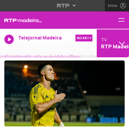
Entrar
Telejornal Madeira
NO AR
TV
RTP Madei