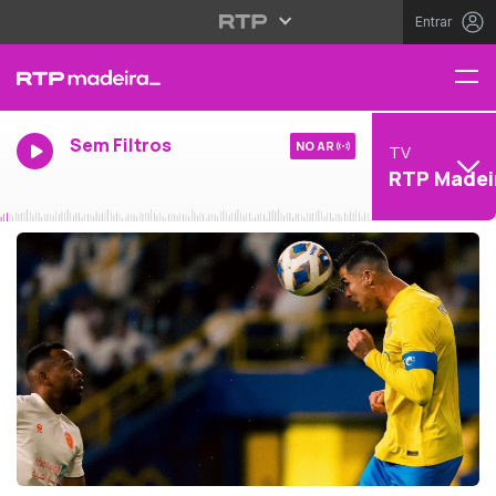
Entrar
Sem Filtros
NO AR
TV
RTP Madei