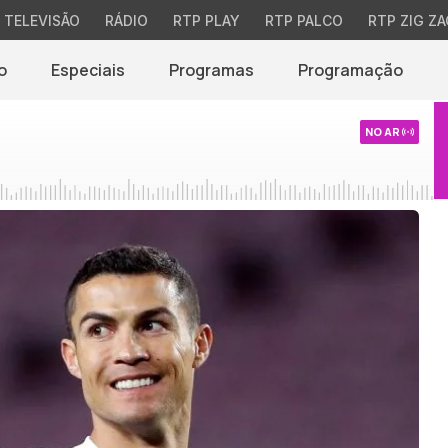
TELEVISÃO
RÁDIO
RTP PLAY
RTP PALCO
RTP ZIG ZA
o
Especiais
Programas
Programação
NO AR