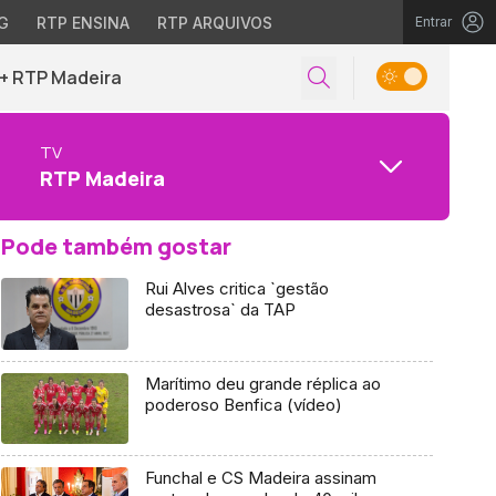
G
RTP ENSINA
RTP ARQUIVOS
Entrar
+ RTP Madeira
TV
RTP Madeira
Pode também gostar
Rui Alves critica `gestão
desastrosa` da TAP
Marítimo deu grande réplica ao
poderoso Benfica (vídeo)
Funchal e CS Madeira assinam