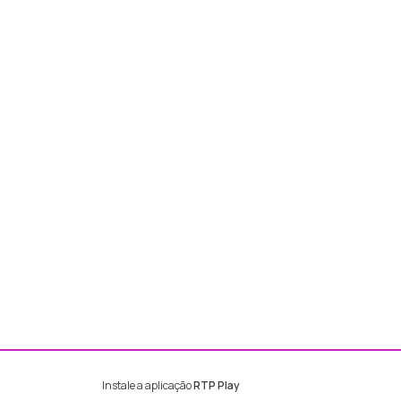
Instale a aplicação
RTP Play