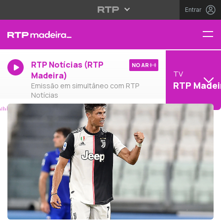
Entrar
RTP Notícias (RTP
NO AR
TV
Madeira)
RTP Madei
Emissão em simultâneo com RTP
Notícias