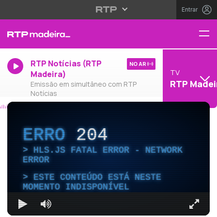
Entrar
RTP Notícias (RTP
NO AR
TV
Madeira)
RTP Madei
Emissão em simultâneo com RTP
Notícias
ERRO
204
HLS.JS FATAL ERROR - NETWORK
ERROR
ESTE CONTEÚDO ESTÁ NESTE
MOMENTO INDISPONÍVEL