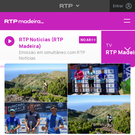
Entrar
RTP Notícias (RTP
NO AR
TV
Madeira)
RTP Madei
Emissão em simultâneo com RTP
Notícias