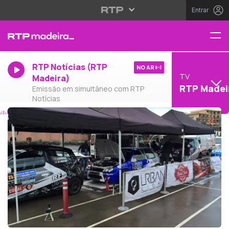
Entrar
RTP Notícias (RTP
NO AR
TV
Madeira)
RTP Madei
Emissão em simultâneo com RTP
Notícias