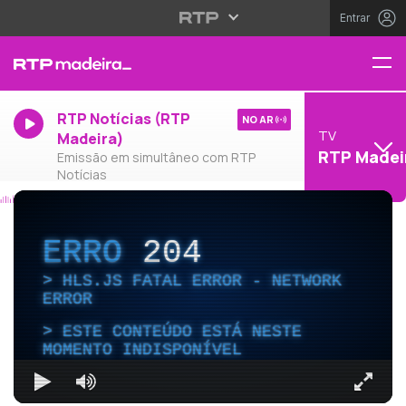
Entrar
RTP Notícias (RTP
NO AR
TV
Madeira)
RTP Madei
Emissão em simultâneo com RTP
Notícias
ERRO
204
HLS.JS FATAL ERROR - NETWORK
ERROR
ESTE CONTEÚDO ESTÁ NESTE
MOMENTO INDISPONÍVEL