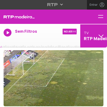
Entrar
Sem Filtros
NO AR
TV
RTP Madei