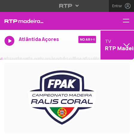
Entrar
Atlântida Açores
NO AR
TV
RTP Madei