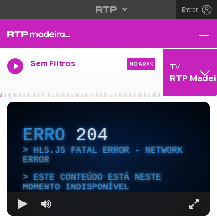
Entrar
Sem Filtros
NO AR
TV
RTP Madei
ERRO
204
HLS.JS FATAL ERROR - NETWORK
ERROR
ESTE CONTEÚDO ESTÁ NESTE
MOMENTO INDISPONÍVEL