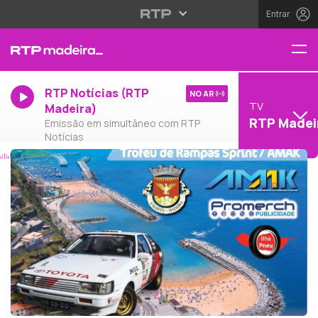
Entrar
RTP Notícias (RTP
NO AR
TV
Madeira)
RTP Madei
Emissão em simultâneo com RTP
Notícias