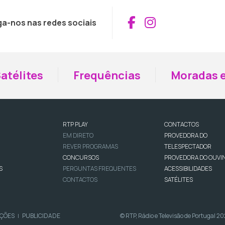
Aceder ao Fac
Aceder ao I
ga-nos nas redes sociais
atélites
Frequências
Moradas e
RTP PLAY
CONTACTOS
EM DIRETO
PROVEDORA DO
REVER PROGRAMAS
TELESPECTADOR
CONCURSOS
PROVEDORA DO OUVI
S
PERGUNTAS FREQUENTES
ACESSIBILIDADES
CONTACTOS
SATÉLITES
IÇÕES
PUBLICIDADE
© RTP, Rádio e Televisão de Portugal 2
|