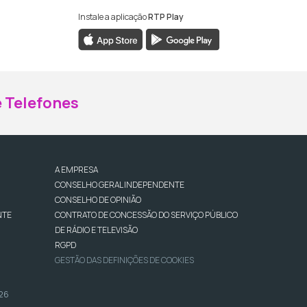
Instale a aplicação
RTP Play
ebook da RTP Madeira
nstagram da RTP Madeira
 Telefones
A EMPRESA
CONSELHO GERAL INDEPENDENTE
CONSELHO DE OPINIÃO
NTE
CONTRATO DE CONCESSÃO DO SERVIÇO PÚBLICO
DE RÁDIO E TELEVISÃO
RGPD
GESTÃO DAS DEFINIÇÕES DE COOKIES
026