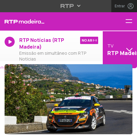
Entrar
RTP Notícias (RTP
NO AR
TV
Madeira)
RTP Madei
Emissão em simultâneo com RTP
Notícias