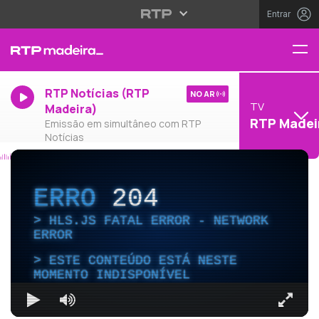
Entrar
RTP Notícias (RTP
NO AR
TV
Madeira)
RTP Madei
Emissão em simultâneo com RTP
Notícias
ERRO
204
HLS.JS FATAL ERROR - NETWORK
ERROR
ESTE CONTEÚDO ESTÁ NESTE
MOMENTO INDISPONÍVEL