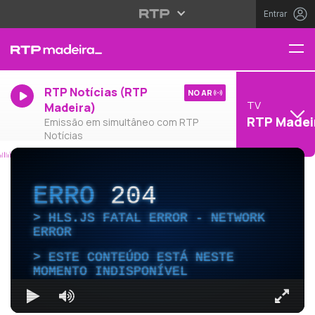
Entrar
RTP Notícias (RTP
NO AR
TV
Madeira)
RTP Madei
Emissão em simultâneo com RTP
Notícias
ERRO
204
HLS.JS FATAL ERROR - NETWORK
ERROR
ESTE CONTEÚDO ESTÁ NESTE
MOMENTO INDISPONÍVEL