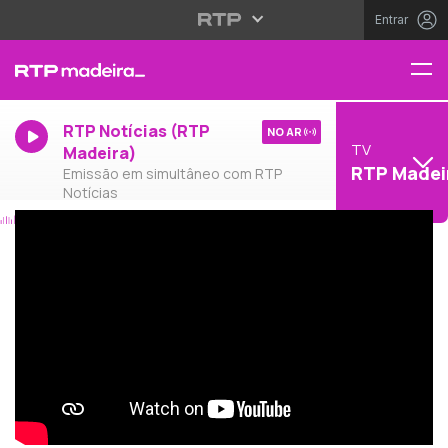
Entrar
RTP Notícias (RTP
NO AR
TV
Madeira)
RTP Madei
Emissão em simultâneo com RTP
Notícias