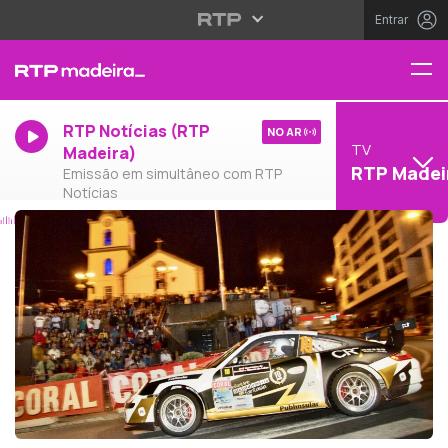
Entrar
RTP Notícias (RTP
NO AR
TV
Madeira)
RTP Madei
Emissão em simultâneo com RTP
Notícias