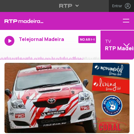
Entrar
Telejornal Madeira
NO AR
TV
RTP Madei