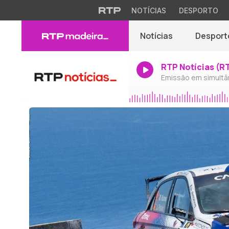
NOTÍCIAS
DESPORTO
Notícias
Desport
RTP Notícias (R
Emissão em simultâ