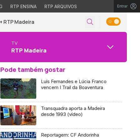
G
RTP ENSINA
RTP ARQUIVOS
Entrar
+ RTP Madeira
TV
RTP Madeira
Pode também gostar
Luís Fernandes e Lúcia Franco
vencem I Trail da Boaventura
Transquadra aporta a Madeira
desde 1993 (vídeo)
Reportagem: CF Andorinha