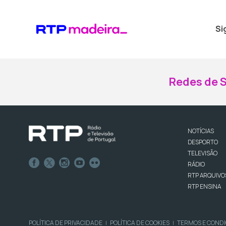
Si
Redes de S
NOTÍCIAS
DESPORTO
TELEVISÃO
RÁDIO
RTP ARQUIVO
RTP ENSINA
POLÍTICA DE PRIVACIDADE
POLÍTICA DE COOKIES
TERMOS E COND
|
|