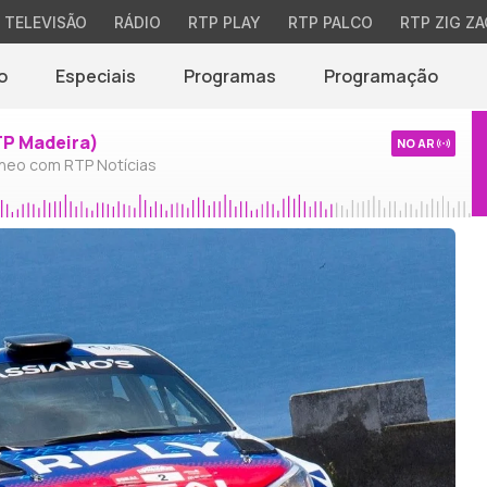
TELEVISÃO
RÁDIO
RTP PLAY
RTP PALCO
RTP ZIG ZA
o
Especiais
Programas
Programação
TP Madeira)
NO AR
neo com RTP Notícias