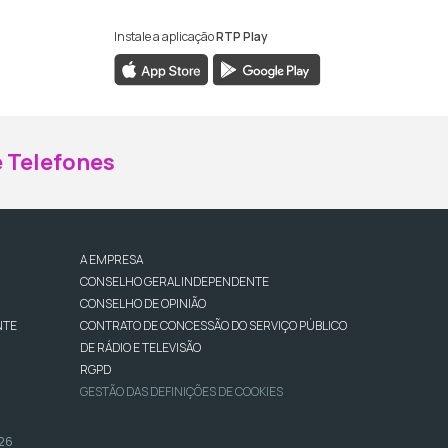
Instale a aplicação
RTP Play
ebook da RTP Madeira
nstagram da RTP Madeira
 Telefones
A EMPRESA
CONSELHO GERAL INDEPENDENTE
CONSELHO DE OPINIÃO
NTE
CONTRATO DE CONCESSÃO DO SERVIÇO PÚBLICO
DE RÁDIO E TELEVISÃO
RGPD
GESTÃO DAS DEFINIÇÕES DE COOKIES
026