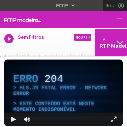
Entrar
Sem Filtros
NO AR
TV
RTP Madei
ERRO
204
HLS.JS FATAL ERROR - NETWORK
ERROR
ESTE CONTEÚDO ESTÁ NESTE
MOMENTO INDISPONÍVEL